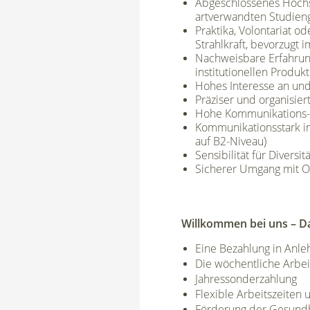
Abgeschlossenes Hochsc
artverwandten Studieng
Praktika, Volontariat o
Strahlkraft, bevorzugt 
Nachweisbare Erfahrun
institutionellen Produk
Hohes Interesse an und
Präziser und organisier
Hohe Kommunikations
Kommunikationsstark in
auf B2-Niveau)
Sensibilität für Diversit
Sicherer Umgang mit O
Willkommen bei uns – Da
Eine Bezahlung in Anle
Die wöchentliche Arbei
Jahressonderzahlung
Flexible Arbeitszeiten
Förderung der Gesundh