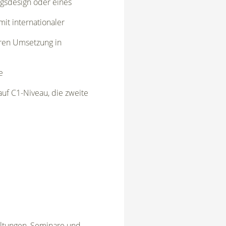
ngsdesign oder eines
it internationaler
eren Umsetzung in
e
uf C1-Niveau, die zweite
altungen, Seminare und