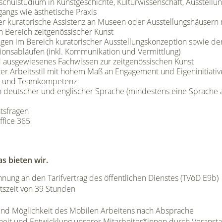
hulstudium in Kunstgeschichte, Kulturwissenschaft, Ausstellu
angs wie ästhetische Praxis
der kuratorische Assistenz an Museen oder Ausstellungshäusern m
im Bereich zeitgenössischer Kunst
gen im Bereich kuratorischer Ausstellungskonzeption sowie d
tionsabläufen (inkl. Kommunikation und Vermittlung)
 ausgewiesenes Fachwissen zur zeitgenössischen Kunst
ter Arbeitsstil mit hohem Maß an Engagement und Eigeninitiativ
- und Teamkompetenz
 deutscher und englischer Sprache (mindestens eine Sprache a
ätsfragen
ffice 365
s bieten wir.
hnung an den Tarifvertrag des öffentlichen Dienstes (TVöD E9b)
tszeit von 39 Stunden
 und Möglichkeit des Mobilen Arbeitens nach Absprache
eit und Entwicklung unserer Mitarbeiter*innen durch Veranst