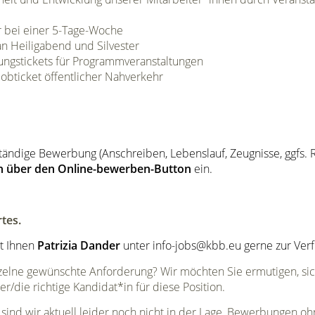
r bei einer 5-Tage-Woche
 an Heiligabend und Silvester
tungstickets für Programmveranstaltungen
obticket öffentlicher Nahverkehr
lständige Bewerbung (Anschreiben, Lebenslauf, Zeugnisse, ggfs. 
ch über den
Online-bewerben-Button
ein.
tes.
ht Ihnen
Patrizia Dander
unter
info-jobs@kbb.eu
gerne zur Ver
inzelne gewünschte Anforderung? Wir möchten Sie ermutigen, s
er/die richtige Kandidat*in für diese Position.
sind wir aktuell leider noch nicht in der Lage, Bewerbungen 