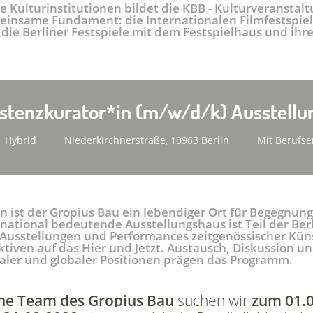
 Kulturinstitutionen bildet die KBB - Kulturveranstal
einsame Fundament: die Internationalen Filmfestspiele
 die Berliner Festspiele mit dem Festspielhaus und ih
istenzkurator*in (m/w/d/k) Ausstellu
Hybrid
Niederkirchnerstraße, 10963 Berlin
Mit Berufse
en ist der Gropius Bau ein lebendiger Ort für Begegnu
national bedeutende Ausstellungshaus ist Teil der Ber
 Ausstellungen und Performances zeitgenössischer Kün
tiven auf das Hier und Jetzt. Austausch, Diskussion u
ler und globaler Positionen prägen das Programm.
che Team des Gropius Bau
suchen wir
zum 01.