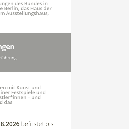
tungen des Bundes in
 Berlin, das Haus der
rem Ausstellungshaus,
ngen
rfahrung
ngen mit Kunst und
liner Festspiele und
stler*innen – und
nd das
08.2026
befristet bis